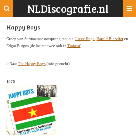
NLDiscografie.nl
Ga
direct
naar
Happy Boys
de
hoofdinhoud
Groep van Surinaamse oorsprong met o.a.
Lieve Hugo
,
Harold Biervliet
en
Edgar Burgos (de laatste twee ook in
Trafassi
).
> Naar
The Happy Boys
(info gezocht).
1976