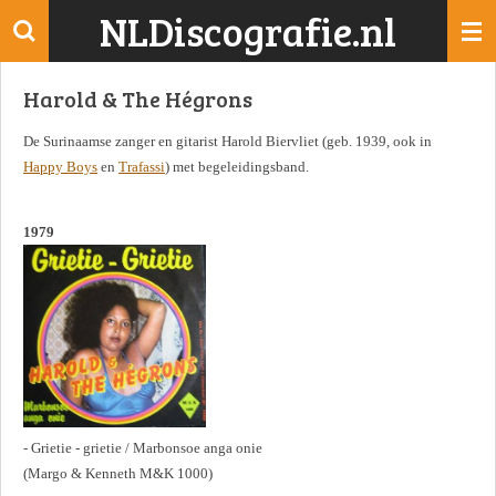
NLDiscografie.nl
Ga
direct
naar
Harold & The Hégrons
de
hoofdinhoud
De Surinaamse zanger en gitarist Harold Biervliet (geb. 1939, ook in
Happy Boys
en
Trafassi
) met begeleidingsband.
1979
- Grietie - grietie / Marbonsoe anga onie
(Margo & Kenneth M&K 1000)