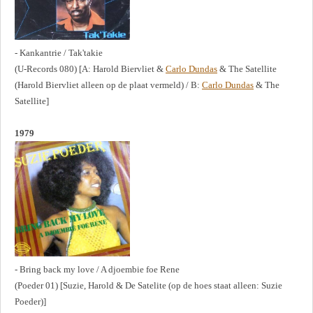
- Kankantrie / Tak'takie
(U-Records 080) [A: Harold Biervliet &
Carlo Dundas
& The Satellite
(Harold Biervliet alleen op de plaat vermeld) / B:
Carlo Dundas
& The
Satellite]
1979
- Bring back my love / A djoembie foe Rene
(Poeder 01) [Suzie, Harold & De Satelite (op de hoes staat alleen: Suzie
Poeder)]