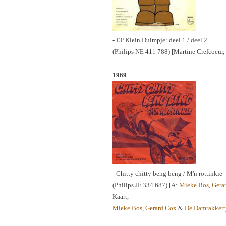
- EP Klein Duimpje: deel 1 / deel 2
(Philips NE 411 788) [Martine Crefcoeur,
1969
- Chitty chitty beng beng / M'n rottinkie
(Philips JF 334 687) [A:
Mieke Bos
,
Gera
Kaart,
Mieke Bos
,
Gerard Cox
&
De Damrakkert