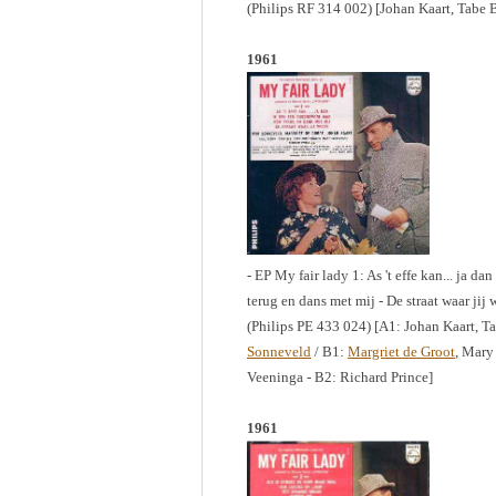
(Philips RF 314 002) [Johan Kaart, Tabe
1961
- EP My fair lady 1: As 't effe kan... ja 
terug en dans met mij - De straat waar jij
(Philips PE 433 024) [A1: Johan Kaart, 
Sonneveld
/ B1:
Margriet de Groot
, Mary
Veeninga - B2: Richard Prince]
1961