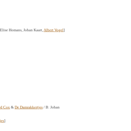
 Elise Homans, Johan Kaart,
Albert Vogel
]
rd Cox
&
De Damrakkertjes
/ B: Johan
jes
]