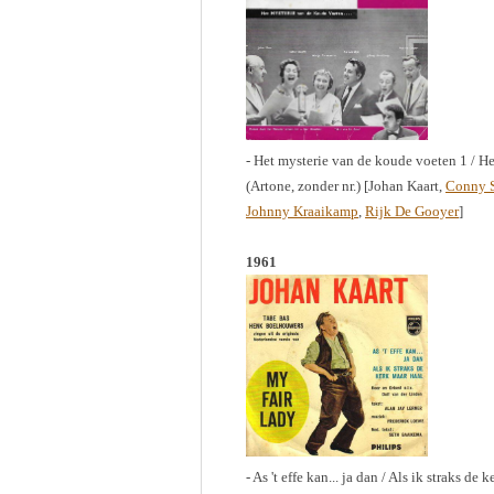
- Het mysterie van de koude voeten 1 / H
(Artone, zonder nr.) [Johan Kaart,
Conny S
Johnny Kraaikamp
,
Rijk De Gooyer
]
1961
- As 't effe kan... ja dan / Als ik straks de 