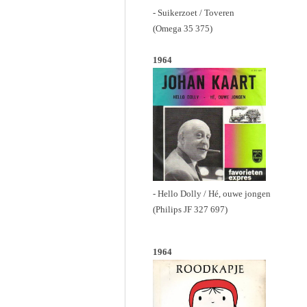
- Suikerzoet / Toveren
(Omega 35 375)
1964
- Hello Dolly / Hé, ouwe jongen
(Philips JF 327 697)
1964