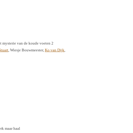
et mysterie van de koude voeten 2
tuart
, Wiesje Bouwmeester,
Ko van Dijk
,
kerk maar haal