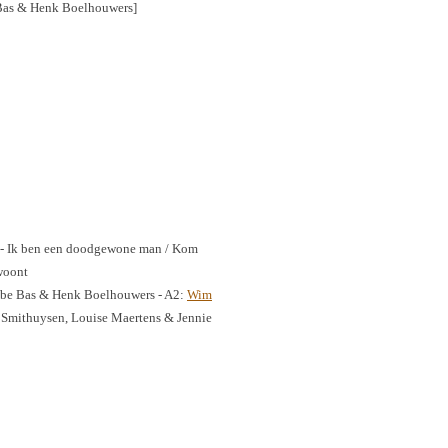
 Bas & Henk Boelhouwers]
dan - Ik ben een doodgewone man / Kom
 woont
Tabe Bas & Henk Boelhouwers - A2:
Wim
 Smithuysen, Louise Maertens & Jennie