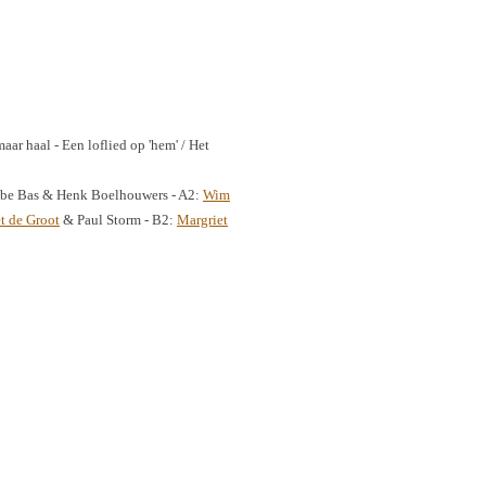
maar haal - Een loflied op 'hem' / Het
Tabe Bas & Henk Boelhouwers - A2:
Wim
t de Groot
& Paul Storm - B2:
Margriet