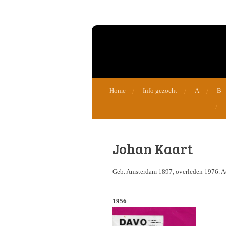
Ga
direct
naar
de
hoofdinhoud
Home
Info gezocht
A
B
Johan Kaart
Geb. Amsterdam 1897, overleden 1976. Ac
1956