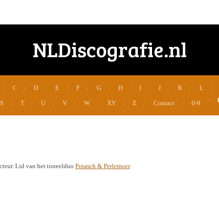
NLDiscografie.nl
C
D
E
F
G
H
I
J
K
L
S
T
U
V
W
XY
Z
Contact
0-9
teur. Lid van het toneelduo
Potasch & Perlemoer
.