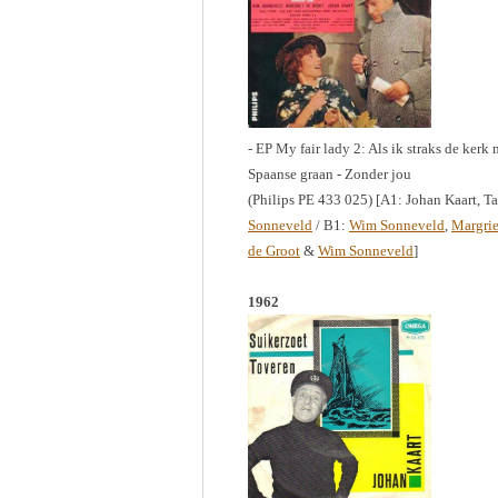
- EP My fair lady 2: Als ik straks de kerk 
Spaanse graan - Zonder jou
(Philips PE 433 025) [A1: Johan Kaart, 
Sonneveld
/ B1:
Wim Sonneveld
,
Margrie
de Groot
&
Wim Sonneveld
]
1962