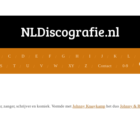
NLDiscografie.nl
C
D
E
F
G
H
I
J
K
L
S
T
U
V
W
XY
Z
Contact
0-9
r, zanger, schrijver en komiek. Vormde met
Johnny Kraaykamp
het duo
Johnny & R