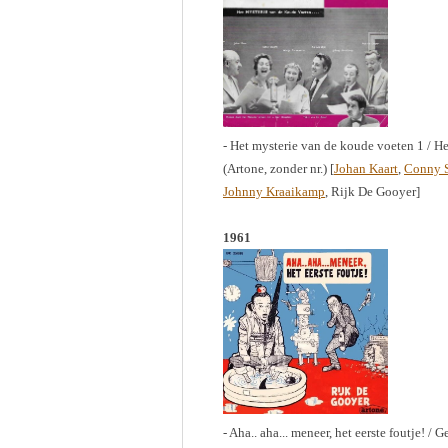
- Het mysterie van de koude voeten 1 / H
(Artone, zonder nr.) [
Johan Kaart
,
Conny S
Johnny Kraaikamp
, Rijk De Gooyer]
1961
- Aha.. aha... meneer, het eerste foutje! / 