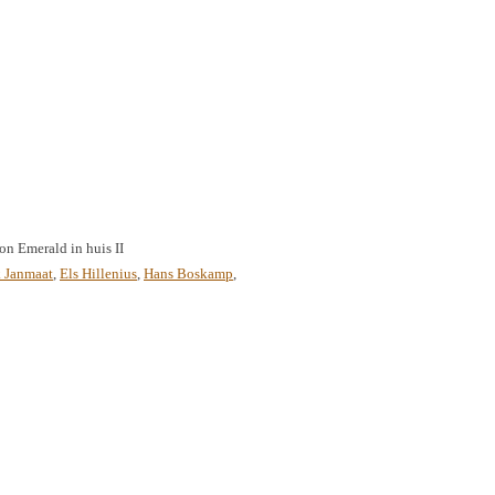
on Emerald in huis II
 Janmaat
,
Els Hillenius
,
Hans Boskamp
,