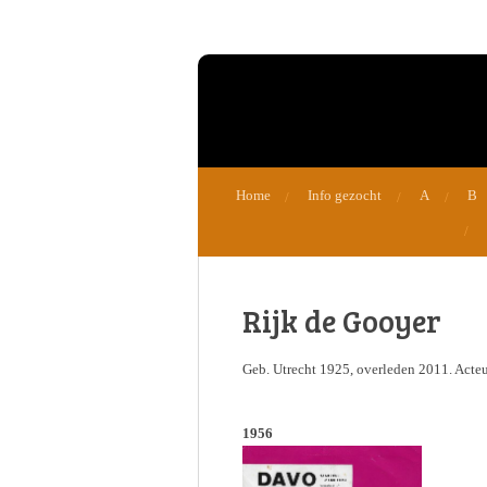
Ga
direct
naar
de
hoofdinhoud
Home
Info gezocht
A
B
Rijk de Gooyer
Geb. Utrecht 1925, overleden 2011. Acteu
1956