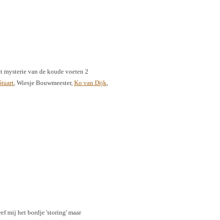
et mysterie van de koude voeten 2
tuart
, Wiesje Bouwmeester,
Ko van Dijk
,
Geef mij het bordje 'storing' maar