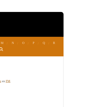
M
N
O
P
Q
R
e
en
FM
.