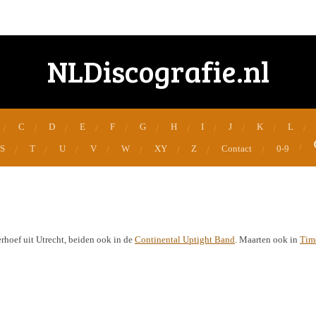
NLDiscografie.nl
C
D
E
F
G
H
I
J
K
L
S
T
U
V
W
XY
Z
Contact
0-9
hoef uit Utrecht, beiden ook in de
Continental Uptight Band
. Maarten ook in
Tim