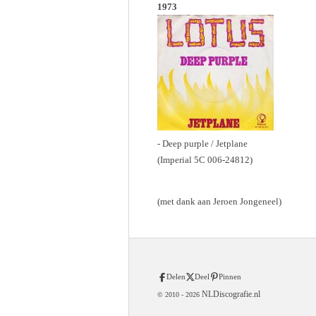
1973
- Deep purple / Jetplane
(Imperial 5C 006-24812)
(met dank aan Jeroen Jongeneel)
Delen
Deel
Pinnen
NLDiscografie.nl
© 2010 -
2026