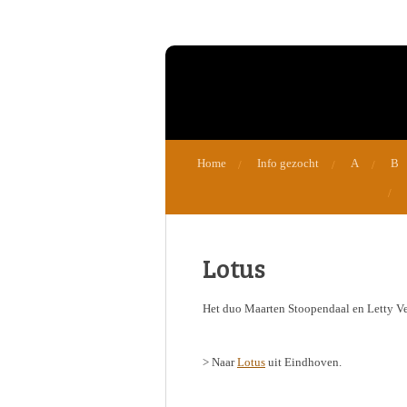
Ga
direct
naar
de
hoofdinhoud
Home
Info gezocht
A
B
Lotus
Het duo Maarten Stoopendaal en Letty Ver
> Naar
Lotus
uit Eindhoven.