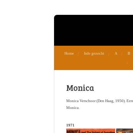
Ga
direct
naar
de
hoofdinhoud
Home
Info gezocht
A
B
Monica
Monica Verschoor (Den Haag, 1950). Eers
Monica.
1971