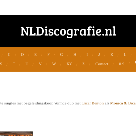
NLDiscografie.nl
C
D
E
F
G
H
I
J
K
L
S
T
U
V
W
XY
Z
Contact
0-9
te singles met begeleidingskoor. Vormde duo met
Oscar Benton
als
Monica & Osca