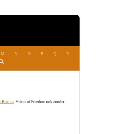
M
N
O
P
Q
R
r Benton
. Voices of Freedom ook zonder