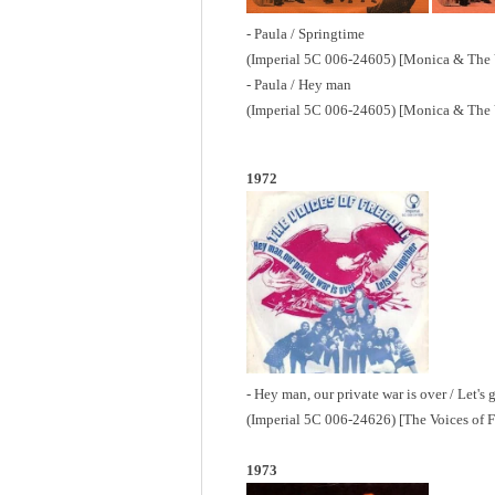
- Paula / Springtime
(Imperial 5C 006-24605) [Monica & The 
- Paula / Hey man
(Imperial 5C 006-24605) [Monica & The 
1972
- Hey man, our private war is over / Let's 
(Imperial 5C 006-24626) [The Voices of 
1973