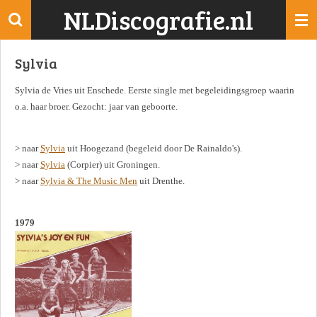
NLDiscografie.nl
Ga
direct
naar
Sylvia
de
hoofdinhoud
Sylvia de Vries uit Enschede. Eerste single met begeleidingsgroep waarin
o.a. haar broer. Gezocht: jaar van geboorte.
> naar
Sylvia
uit Hoogezand (begeleid door De Rainaldo's).
> naar
Sylvia
(Corpier) uit Groningen.
> naar
Sylvia & The Music Men
uit Drenthe.
1979