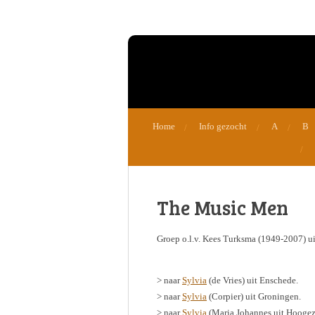
Ga
direct
naar
de
hoofdinhoud
Home
Info gezocht
A
B
The Music Men
Groep o.l.v. Kees Turksma (1949-2007) ui
> naar
Sylvia
(de Vries) uit Enschede.
> naar
Sylvia
(Corpier) uit Groningen.
> naar
Sylvia
(Maria Johannes uit Hoogeza