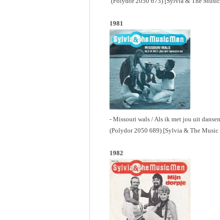
(Polydor 2050 673) [Sylvia & The Musi
1981
- Missouri wals / Als ik met jou uit danse
(Polydor 2050 689) [Sylvia & The Music
1982