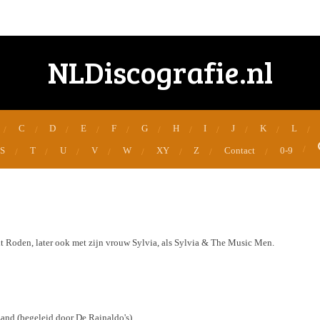
NLDiscografie.nl
C
D
E
F
G
H
I
J
K
L
S
T
U
V
W
XY
Z
Contact
0-9
t Roden, later ook met zijn vrouw Sylvia, als Sylvia & The Music Men.
nd (begeleid door De Rainaldo's).