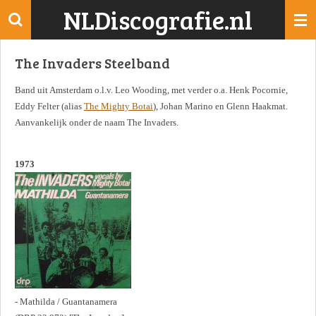
NLDiscografie.nl
Ga
direct
naar
The Invaders Steelband
de
hoofdinhoud
Band uit Amsterdam o.l.v. Leo Wooding, met verder o.a. Henk Pocornie,
Eddy Felter (alias
The Mighty Botai
), Johan Marino en Glenn Haakmat.
Aanvankelijk onder de naam The Invaders.
1973
- Mathilda / Guantanamera