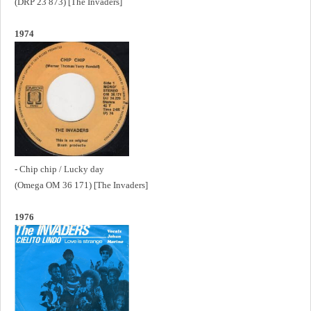
(DRP 23 873) [The Invaders]
1974
- Chip chip / Lucky day
(Omega OM 36 171) [The Invaders]
1976