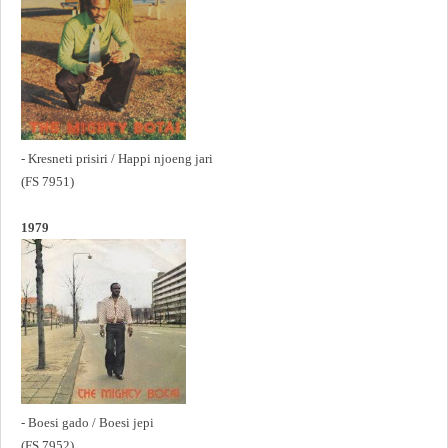
- Kresneti prisiri / Happi njoeng jari
(FS 7951)
1979
- Boesi gado / Boesi jepi
(FS 7952)