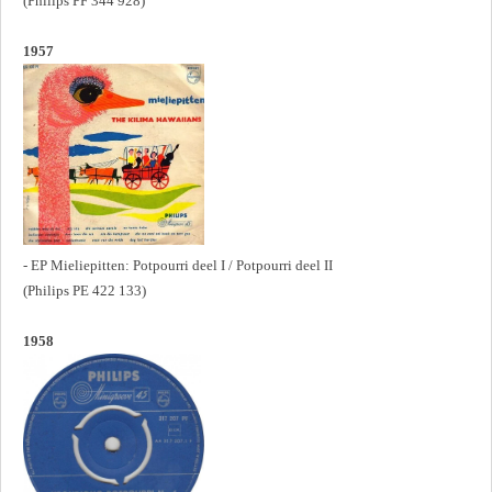
(Philips PF 344 928)
1957
- EP Mieliepitten: Potpourri deel I / Potpourri deel II
(Philips PE 422 133)
1958