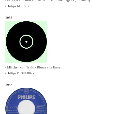
- EP Vaya con dios - Ilona / Kilima Erinnerungen I (potpourri)
(Philips KD 158)
1955
- Märchen von Tahiti / Blume von Hawaii
(Philips PF 384 002)
1955