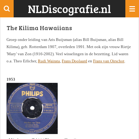
NLDiscografie.nl
Ga
direct
naar
The Kilima Hawaiians
de
hoofdinhoud
Groep onder leiding van Aris Buijsman (alias Bill Buijsman, alias Bill
Kilima), geb. Rotterdam 1907, overleden 1991. Met ook zijn vrouw Rietje
'Mary' van Zon (1916-2002). Veel wisselingen in de bezetting. Lid waren
o.a. Theo Erlicher,
Rudi Wairata
,
Frans Doolaard
en
Frans van Oirschot
.
1953