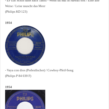
- EP Ein Schiff fährt nach Tahiti - Wenn du mal in Hawaii bist / Eine alte
Weise / Leise rauscht das Meer
(Philips KD 123)
1954
- Vaya con dios (Perlenfischer) / Cowboy-Pfeif-Song
(Philips P 84 039 F)
1954