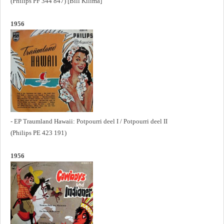
(Philips PF 344 847) [Bill Kilima]
1956
- EP Traumland Hawaii: Potpourri deel I / Potpourri deel II
(Philips PE 423 191)
1956